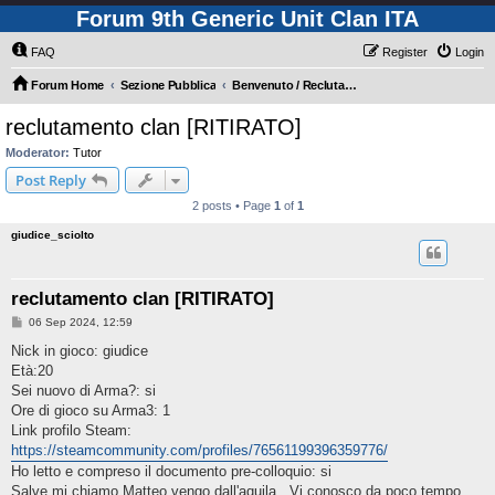
Forum 9th Generic Unit Clan ITA
FAQ
Register
Login
Forum Home
Sezione Pubblica
Benvenuto / Reclutamento - Sei nuovo? Clicca qui!
reclutamento clan [RITIRATO]
Moderator:
Tutor
Post Reply
2 posts • Page
1
of
1
giudice_sciolto
reclutamento clan [RITIRATO]
P
06 Sep 2024, 12:59
o
s
Nick in gioco: giudice
t
Età:20
Sei nuovo di Arma?: si
Ore di gioco su Arma3: 1
Link profilo Steam:
https://steamcommunity.com/profiles/76561199396359776/
Ho letto e compreso il documento pre-colloquio: si
Salve mi chiamo Matteo vengo dall'aquila , Vi conosco da poco tempo,