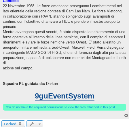
Contesto
22 Novembre 1968. Le forze americane proseguono i combattimenti nel
lato orientale della regione contesa di Cam Lao Nam. Le forze Vietcong,
in collaborazione con i PAVN, stanno spingendo sugli avamposti di
confine, con l’obiettivo di arrivare a HUE e prendere il nostro aeroporto
primario.
Mentre avvengono questi scontri, è stato disposto lo schieramento di una
forza operativa all’interno delle linee nemiche, con il compito di sabotare i
rifornimenti e sviare le forze nemiche verso Ovest. E’ stato allestito un
aeroporto militare nell’isola a Sud-Ovest, Maxwell Field. Verrà dispiegato
il contingente MACV-SOG 9TH GU, che si differenzia dagli altri per la sua
preparazione, capacità di collaborare con membri dei Montagnard e libertà
di
azione sul campo.
Squadra PL guidata da:
Darkan
9guEventSystem
You do not have the required permissions to view the files attached to this post.
Locked