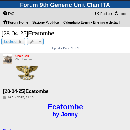
Forum 9th Generic Unit Clan ITA
FAQ
Register
Login
Forum Home
Sezione Pubblica
Calendario Eventi - Briefing e dettagli
[28-04-25]Ecatombe
Locked
1 post • Page
1
of
1
UncleBob
Clan Leader
[28-04-25]Ecatombe
P
16 Apr 2025, 21:19
o
s
Ecatombe
t
by Jonny